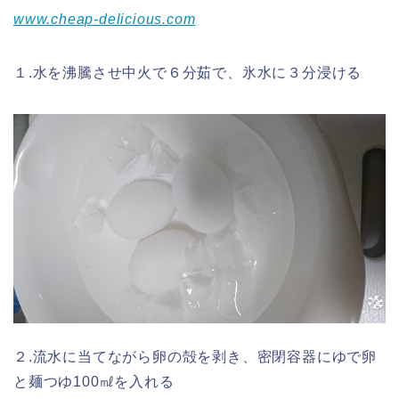
www.cheap-delicious.com
１.水を沸騰させ中火で６分茹で、氷水に３分浸ける
２.流水に当てながら卵の殻を剥き、密閉容器にゆで卵
と麺つゆ100㎖を入れる