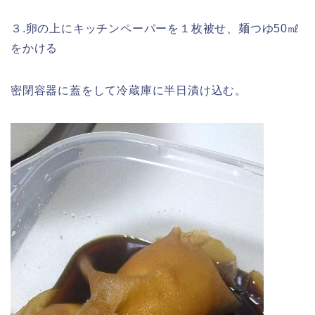
３.卵の上にキッチンペーパーを１枚被せ、麺つゆ50㎖
をかける
密閉容器に蓋をして冷蔵庫に半日漬け込む。