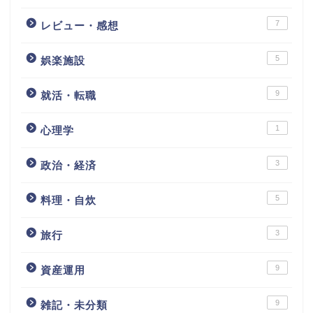
7
レビュー・感想
5
娯楽施設
9
就活・転職
1
心理学
3
政治・経済
5
料理・自炊
3
旅行
9
資産運用
9
雑記・未分類