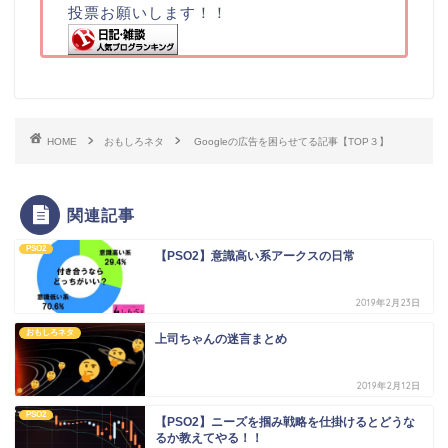
投票お願いします！！
HOME
おもしろネタ
Googleの広告を困らせてる記事【TOP３】
関連記事
PSO2
【PSO2】意識高い系アークスの日常
2019年2月23日
おもしろネタ
上司ちゃんの迷言まとめ
2019年2月12日
PSO2
【PSO2】ニーズを掴み戦略を仕掛けるとどうな
るか教えてやる！！