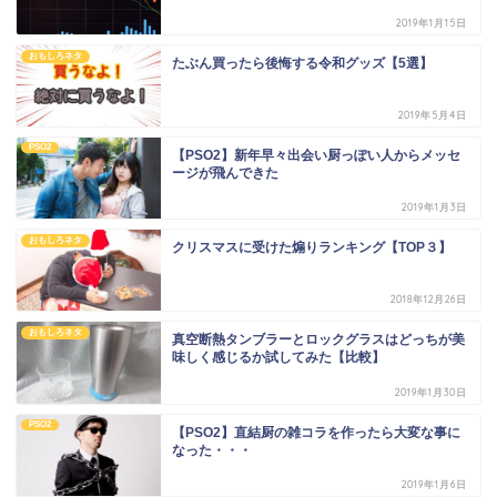
2019年1月15日
おもしろネタ
たぶん買ったら後悔する令和グッズ【5選】
2019年5月4日
PSO2
【PSO2】新年早々出会い厨っぽい人からメッセ
ージが飛んできた
2019年1月3日
おもしろネタ
クリスマスに受けた煽りランキング【TOP３】
2018年12月26日
おもしろネタ
真空断熱タンブラーとロックグラスはどっちが美
味しく感じるか試してみた【比較】
2019年1月30日
PSO2
【PSO2】直結厨の雑コラを作ったら大変な事に
なった・・・
2019年1月6日