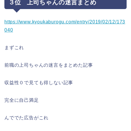
３位 上司ちゃんの迷言まとめ
https://www.kyoukaburogu.com/entry/2019/02/12/173
040
まずこれ
前職の上司ちゃんの迷言をまとめた記事
収益性０で見ても得しない記事
完全に自己満足
んででた広告がこれ