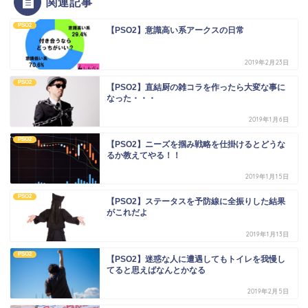
関連記事
PSO2
【PSO2】意識高い系アークスの日常
2019年2月23日
PSO2
【PSO2】直結厨の雑コラを作ったら大変な事に
なった・・・
2019年1月6日
PSO2
【PSO2】ニーズを掴み戦略を仕掛けるとどうな
るか教えてやる！！
2019年1月15日
PSO2
【PSO2】ステータスを予防線に全振りした結果
がこれだよ
2019年1月13日
PSO2
【PSO2】迷惑な人に遭遇してもトイレを我慢し
てると思えばなんとかなる
2019年2月5日