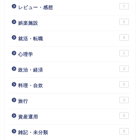
7
レビュー・感想
5
娯楽施設
9
就活・転職
1
心理学
3
政治・経済
5
料理・自炊
3
旅行
9
資産運用
9
雑記・未分類