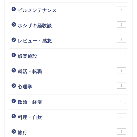
2
ビルメンテナンス
3
ホシザキ経験談
7
レビュー・感想
5
娯楽施設
9
就活・転職
1
心理学
3
政治・経済
5
料理・自炊
3
旅行