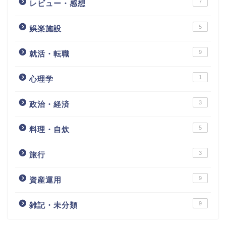
7
レビュー・感想
5
娯楽施設
9
就活・転職
1
心理学
3
政治・経済
5
料理・自炊
3
旅行
9
資産運用
9
雑記・未分類