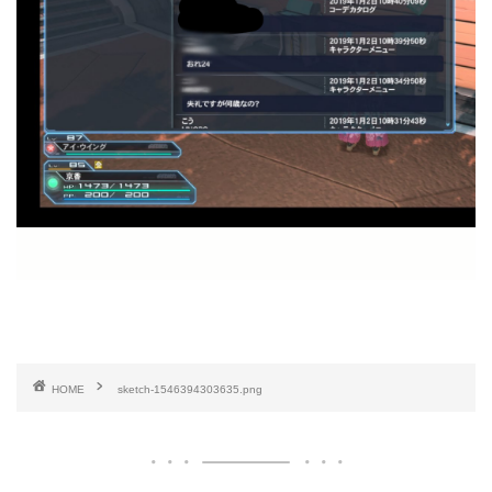
HOME
sketch-1546394303635.png