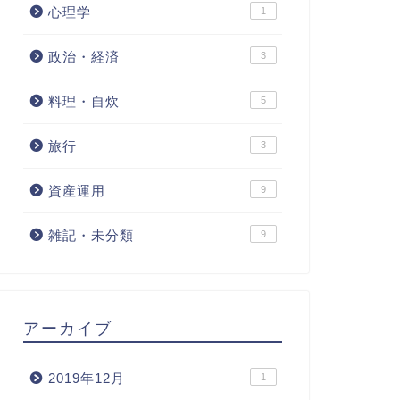
心理学
1
政治・経済
3
料理・自炊
5
旅行
3
資産運用
9
雑記・未分類
9
アーカイブ
2019年12月
1