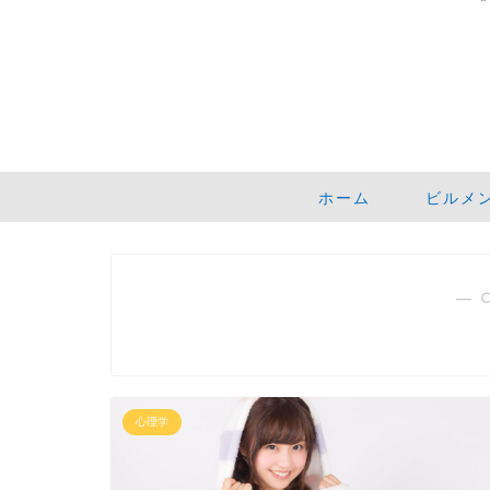
ホーム
ビルメ
― 
心理学