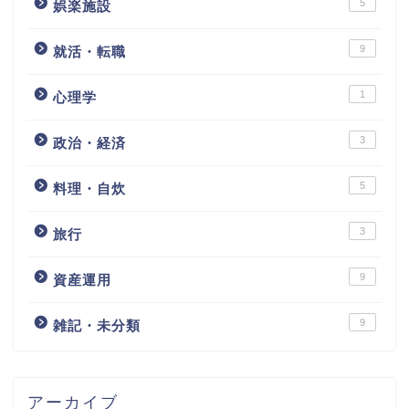
5
娯楽施設
9
就活・転職
1
心理学
3
政治・経済
5
料理・自炊
3
旅行
9
資産運用
9
雑記・未分類
アーカイブ